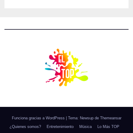
Funciona gracias a WordPress
|
Tema: Newsup de
Themeansar
¿Quienes somos?
Entretenimiento
Música
Lo Más TOP