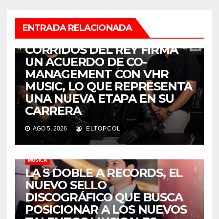
ENTRADA RELACIONADA
MÚSICA
CORRIDOS DEL REY FIRMA
UN ACUERDO DE CO-
MANAGEMENT CON VHR
MUSIC, LO QUE REPRESENTA
UNA NUEVA ETAPA EN SU
CARRERA
AGO 5, 2026
ELTOPCOL
MÚSICA
LA S DOBLE A RECORDS, EL
NUEVO SELLO
DISCOGRÁFICO QUE BUSCA
POSICIONAR A LOS NUEVOS