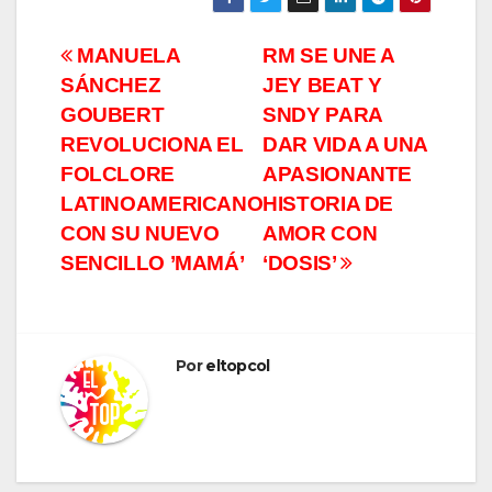
Navegación
MANUELA
RM SE UNE A
SÁNCHEZ
JEY BEAT Y
de
GOUBERT
SNDY PARA
entradas
REVOLUCIONA EL
DAR VIDA A UNA
FOLCLORE
APASIONANTE
LATINOAMERICANO
HISTORIA DE
CON SU NUEVO
AMOR CON
SENCILLO ’MAMÁ’
‘DOSIS’
Por
eltopcol