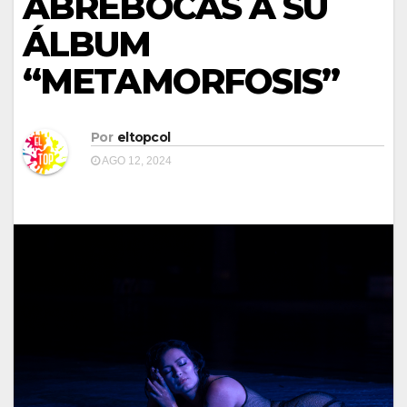
ABREBOCAS A SU
ÁLBUM
“METAMORFOSIS”
Por
eltopcol
AGO 12, 2024