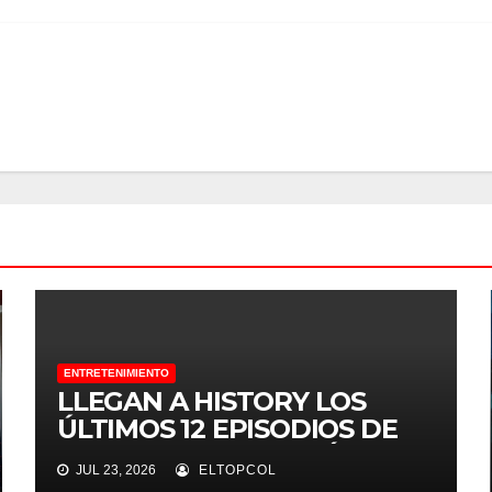
ENTRETENIMIENTO
LLEGAN A HISTORY LOS
ÚLTIMOS 12 EPISODIOS DE
LA MEGA PRODUCCIÓN
JUL 23, 2026
ELTOPCOL
“SEGUNDA GUERRA