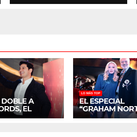
MUNDIAL CON TOM HANKS”
LO MÁS TOP
S DOBLE A
EL ESPECIAL
ORDS, EL
“GRAHAM NOR
VO SELLO
Y MADONNA”L
COGRÁFICO QUE
A FILM&ARTS E
CA POSICIONAR
EXCLUSIVA PAR