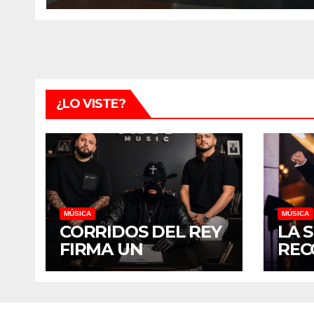
SE INSPIRAN CON EL
UNIVERSO DEL
SUPERHÉROE
¿LO VISTE?
MÚSICA
MÚSICA
CORRIDOS DEL REY
LA 
FIRMA UN
REC
ACUERDO DE CO-
NUE
MANAGEMENT CON
DIS
VHR MUSIC, LO QUE
BUS