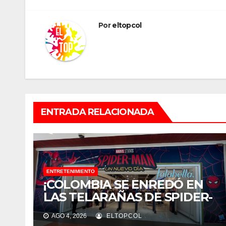
entradas
Por
eltopcol
ENTRADA RELACIONADA
ENTRETENIMIENTO
¡COLOMBIA SE ENREDÓ EN
LAS TELARAÑAS DE SPIDER-
MAN! EXPERECIAS, ESPACIOS
AGO 4, 2026
ELTOPCOL
TEMÁTICOS Y ACTIVIDADES