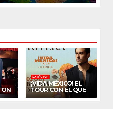
LA VIDA ENCUENTRA SU
CAMINO
LO MÁS TOP
¡VIDA MÉXICO! EL
TON
TOUR CON EL QUE
LEGA
CARLOS RIVERA
N
REGRESA A
A
COLOMBIA