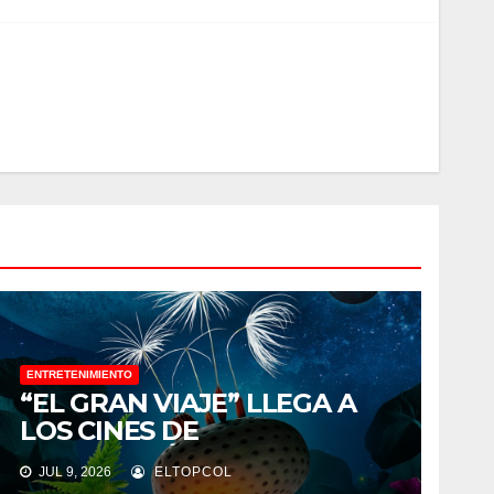
ENTRETENIMIENTO
“EL GRAN VIAJE” LLEGA A
LOS CINES DE
LATINOAMÉRICA ESTE 23 DE
JUL 9, 2026
ELTOPCOL
JULIO, DEMOSTRANDO QUE