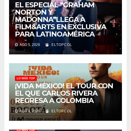
EL ESPECIAL “GRAHAM
NORTON Y
MADONNA”LLEGA A
FILM&ARTS EN EXCLUSIVA
PARA LATINOAMÉRICA
AGO 5, 2026
ELTOPCOL
LO MÁS TOP
¡VIDA MÉXICO! EL TOUR CON
EL QUE CARLOS RIVERA
REGRESA A COLOMBIA
AGO 4, 2026
ELTOPCOL
LO MÁS TOP