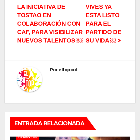
Navegación
LA INICIATIVA DE
VIVES YA
de
TOSTAO EN
ESTA LISTO
entradas
COLABORACIÓN CON
PARA EL
CAF, PARA VISIBILIZAR
PARTIDO DE
NUEVOS TALENTOS ￼
SU VIDA ￼
Por
eltopcol
ENTRADA RELACIONADA
LO MÁS TOP