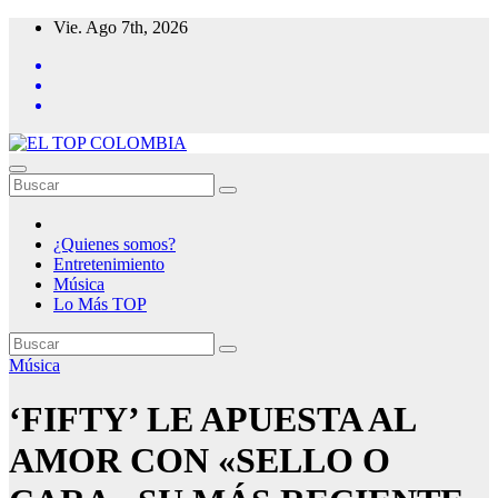
Saltar
Vie. Ago 7th, 2026
al
contenido
¿Quienes somos?
Entretenimiento
Música
Lo Más TOP
Música
‘FIFTY’ LE APUESTA AL
AMOR CON «SELLO O