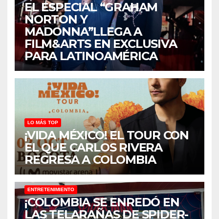
EL ESPECIAL “GRAHAM
NORTON Y
MADONNA”LLEGA A
FILM&ARTS EN EXCLUSIVA
PARA LATINOAMÉRICA
LO MÁS TOP
¡VIDA MÉXICO! EL TOUR CON
EL QUE CARLOS RIVERA
REGRESA A COLOMBIA
ENTRETENIMIENTO
¡COLOMBIA SE ENREDÓ EN
LAS TELARAÑAS DE SPIDER-