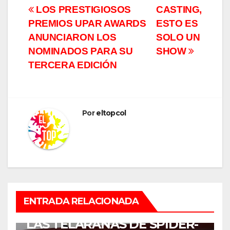
Navegación
LOS PRESTIGIOSOS
CASTING,
PREMIOS UPAR AWARDS
ESTO ES
de
ANUNCIARON LOS
SOLO UN
entradas
NOMINADOS PARA SU
SHOW
TERCERA EDICIÓN
Por
eltopcol
ENTRETENIMIENTO
ENTRADA RELACIONADA
¡COLOMBIA SE ENREDÓ EN
LAS TELARAÑAS DE SPIDER-