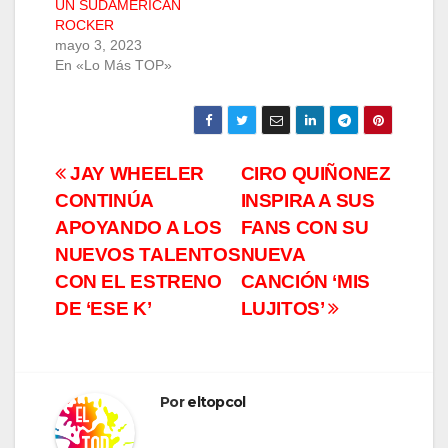
UN SUDAMERICAN
ROCKER
mayo 3, 2023
En «Lo Más TOP»
Navegación
JAY WHEELER
CIRO QUIÑONEZ
CONTINÚA
INSPIRA A SUS
de
APOYANDO A LOS
FANS CON SU
entradas
NUEVOS TALENTOS
NUEVA
CON EL ESTRENO
CANCIÓN ‘MIS
DE ‘ESE K’
LUJITOS’
Por
eltopcol