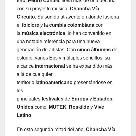
tino
,
Pedro Canale
, lleva más de una década
con su proyecto musical
Chancha Vía
Circuito
. Su sonido atrayente en donde fusiona
el
folclore
y la
cumbia colombiana
con
la
música electrónica
, lo han convertido en
una notable referencia para una nueva
generación de artistas. Con
cinco álbumes
de
estudio, varios Eps y múltiples sencillos, su
alcance
internacional
se ha expandido más
allá de cualquier
territorio
latinoamericano
presentándose en
los
principales
festivales
de
Europa
y
Estados
Unidos
como:
MUTEK
,
Roskilde
y
Vive
Latino
.
En esta segunda mitad del año,
Chancha Vía