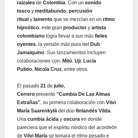
raizales
de
Colombia
. Con un
sonido
tosco
y
meditabundo
,
percusión
ritual
y
lamento
que se mezclan en un
ritmo
hipnótico
, este gran
productor
y
artista
colombiano
logra llevar a sus más
fieles
oyentes
, la versión más pura del
Dub
Jamaiquino
. Sus lanzamientos incluyen
colaboraciones con:
Mitú
,
Uji
,
Lucía
Pulido
,
Nicola Cruz
, entre otros.
El pasado
21
de
julio,
Cerrero
presentó
“Cumbia De Las Almas
Extrañas”
, su primera colaboración con
Viivi
María Saarenkylä
del dúo
finlandés Vilda
.
Una
cumbia ácida
y
oscura
en donde
pareciera que el espíritu nórdico del acordeón
de
Viivi María
se tomara el ritmo pesado e