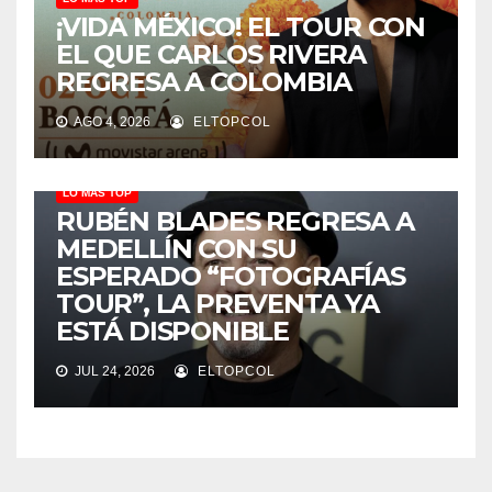
¡VIDA MÉXICO! EL TOUR CON
EL QUE CARLOS RIVERA
REGRESA A COLOMBIA
AGO 4, 2026
ELTOPCOL
LO MÁS TOP
RUBÉN BLADES REGRESA A
MEDELLÍN CON SU
ESPERADO “FOTOGRAFÍAS
TOUR”, LA PREVENTA YA
ESTÁ DISPONIBLE
JUL 24, 2026
ELTOPCOL