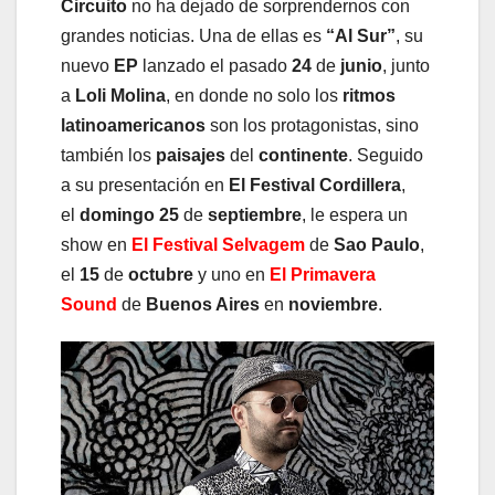
Circuito
no ha dejado de sorprendernos con
grandes noticias. Una de ellas es
“Al Sur”
, su
nuevo
EP
lanzado el pasado
24
de
junio
, junto
a
Loli Molina
, en donde no solo los
ritmos
latinoamericanos
son los protagonistas, sino
también los
paisajes
del
continente
. Seguido
a su presentación en
El Festival Cordillera
,
el
domingo 25
de
septiembre
, le espera un
show en
El Festival Selvagem
de
Sao Paulo
,
el
15
de
octubre
y uno en
El Primavera
Sound
de
Buenos Aires
en
noviembre
.