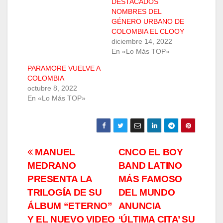
DESTACADOS
NOMBRES DEL
GÉNERO URBANO DE
COLOMBIA EL CLOOY
diciembre 14, 2022
En «Lo Más TOP»
PARAMORE VUELVE A
COLOMBIA
octubre 8, 2022
En «Lo Más TOP»
Navegación
MANUEL
CNCO EL BOY
MEDRANO
BAND LATINO
de
PRESENTA LA
MÁS FAMOSO
entradas
TRILOGÍA DE SU
DEL MUNDO
ÁLBUM “ETERNO”
ANUNCIA
Y EL NUEVO VIDEO
‘ÚLTIMA CITA’ SU