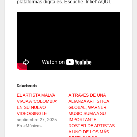
plataformas digitales. Escuche ‘Infiel’ AQUÍ.
Relacionado
EL ARTISTA MALVA
A TRAVES DE UNA
VIAJA A ‘COLOMBIA’
ALIANZA ARTISTICA
EN SU NUEVO
GLOBAL, WARNER
VIDEO/SINGLE
MUSIC SUMA A SU
septiembre 27, 2025
IMPORTANTE
En «Música»
ROSTER DE ARTISTAS
A UNO DE LOS MÁS