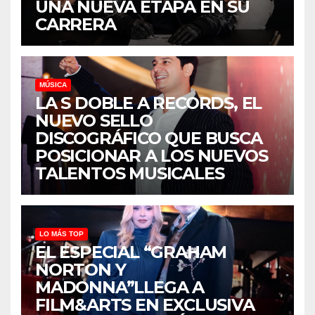
UNA NUEVA ETAPA EN SU
CARRERA
MÚSICA
LA S DOBLE A RECORDS, EL
NUEVO SELLO
DISCOGRÁFICO QUE BUSCA
POSICIONAR A LOS NUEVOS
TALENTOS MUSICALES
LO MÁS TOP
EL ESPECIAL “GRAHAM
NORTON Y
MADONNA”LLEGA A
FILM&ARTS EN EXCLUSIVA