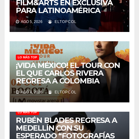
FILM&ARTS EN EXCLUSIVA
PARA LATINOAMÉRICA
AGO 5, 2026
ELTOPCOL
LO MÁS TOP
¡VIDA MÉXICO! EL TOUR CON
EL QUE CARLOS RIVERA
REGRESA A COLOMBIA
AGO 4, 2026
ELTOPCOL
LO MÁS TOP
RUBÉN BLADES REGRESA A
MEDELLÍN CON SU
ESPERADO “FOTOGRAFÍAS