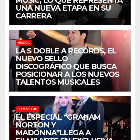
MUSIC, LO QUE REPRESENTA
UNA NUEVA ETAPA EN SU
CARRERA
MÚSICA
LA S DOBLE A RECORDS, EL
NUEVO SELLO
DISCOGRÁFICO QUE BUSCA
POSICIONAR A LOS NUEVOS
TALENTOS MUSICALES
LO MÁS TOP
EL ESPECIAL “GRAHAM
NORTON Y
MADONNA”LLEGA A