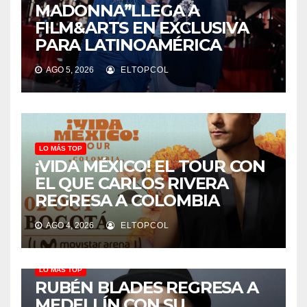
MADONNA”LLEGA A
FILM&ARTS EN EXCLUSIVA
PARA LATINOAMÉRICA
AGO 5, 2026
ELTOPCOL
LO MÁS TOP
¡VIDA MÉXICO! EL TOUR CON
EL QUE CARLOS RIVERA
REGRESA A COLOMBIA
AGO 4, 2026
ELTOPCOL
LO MÁS TOP
RUBÉN BLADES REGRESA A
MEDELLÍN CON SU