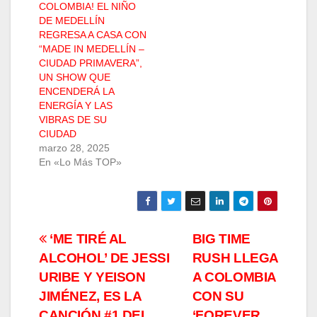
COLOMBIA! EL NIÑO
DE MEDELLÍN
REGRESA A CASA CON
“MADE IN MEDELLÍN –
CIUDAD PRIMAVERA”,
UN SHOW QUE
ENCENDERÁ LA
ENERGÍA Y LAS
VIBRAS DE SU
CIUDAD
marzo 28, 2025
En «Lo Más TOP»
Navegación
‘ME TIRÉ AL
BIG TIME
ALCOHOL’ DE JESSI
RUSH LLEGA
de
URIBE Y YEISON
A COLOMBIA
entradas
JIMÉNEZ, ES LA
CON SU
CANCIÓN #1 DEL
‘FOREVER