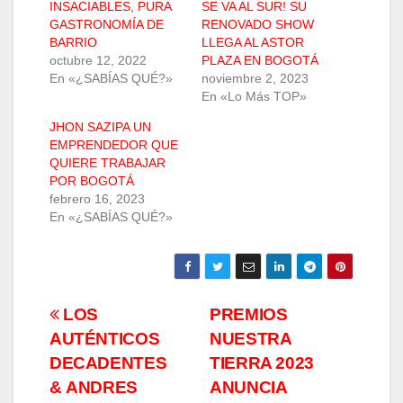
INSACIABLES, PURA
SE VA AL SUR! SU
GASTRONOMÍA DE
RENOVADO SHOW
BARRIO
LLEGA AL ASTOR
octubre 12, 2022
PLAZA EN BOGOTÁ
En «¿SABÍAS QUÉ?»
noviembre 2, 2023
En «Lo Más TOP»
JHON SAZIPA UN
EMPRENDEDOR QUE
QUIERE TRABAJAR
POR BOGOTÁ
febrero 16, 2023
En «¿SABÍAS QUÉ?»
Navegación
LOS
PREMIOS
AUTÉNTICOS
NUESTRA
de
DECADENTES
TIERRA 2023
entradas
& ANDRES
ANUNCIA