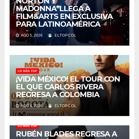
NORTON Y
MADONNA”LLEGA A
FILM&ARTS EN EXCLUSIVA
PARA LATINOAMÉRICA
AGO 5, 2026
ELTOPCOL
LO MÁS TOP
¡VIDA MÉXICO! EL TOUR CON
EL QUE CARLOS RIVERA
REGRESA A COLOMBIA
AGO 4, 2026
ELTOPCOL
LO MÁS TOP
RUBÉN BLADES REGRESA A