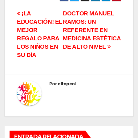
Navegación
¡LA
DOCTOR MANUEL
EDUCACIÓN! EL
RAMOS: UN
de
MEJOR
REFERENTE EN
entradas
REGALO PARA
MEDICINA ESTÉTICA
LOS NIÑOS EN
DE ALTO NIVEL
SU DÍA
Por
eltopcol
ENTRADA RELACIONADA