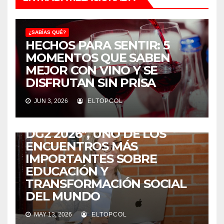
¿SABÍAS QUÉ?
HECHOS PARA SENTIR: 5
MOMENTOS QUE SABEN
MEJOR CON VINO Y SE
DISFRUTAN SIN PRISA
¿SABÍAS QUÉ?
JUN 3, 2026
ELTOPCOL
COLOMBIA SERÁ LA SEDE DE
“LA ESCUELA DE VERANO
DG2 2026”, UNO DE LOS
ENCUENTROS MÁS
IMPORTANTES SOBRE
EDUCACIÓN Y
TRANSFORMACIÓN SOCIAL
DEL MUNDO
MAY 13, 2026
ELTOPCOL