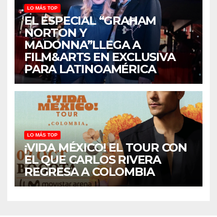
LO MÁS TOP
EL ESPECIAL “GRAHAM
NORTON Y
MADONNA”LLEGA A
FILM&ARTS EN EXCLUSIVA
PARA LATINOAMÉRICA
LO MÁS TOP
¡VIDA MÉXICO! EL TOUR CON
EL QUE CARLOS RIVERA
REGRESA A COLOMBIA