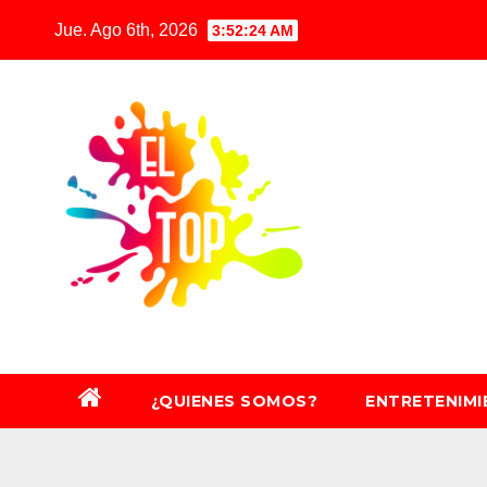
Saltar
Jue. Ago 6th, 2026
3:52:26 AM
al
contenido
¿QUIENES SOMOS?
ENTRETENIM