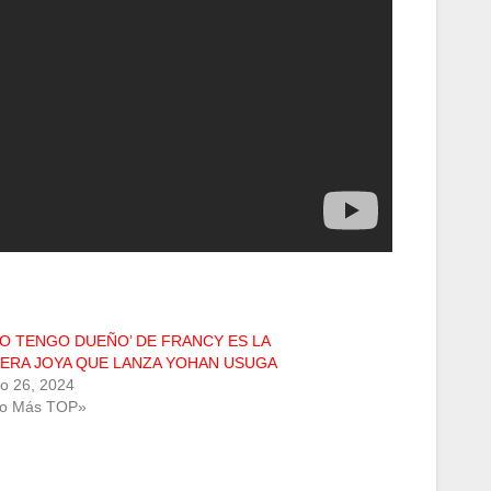
NO TENGO DUEÑO’ DE FRANCY ES LA
ERA JOYA QUE LANZA YOHAN USUGA
ro 26, 2024
Lo Más TOP»