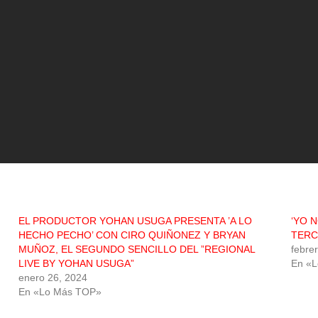
EL PRODUCTOR YOHAN USUGA PRESENTA ’A LO
‘YO 
HECHO PECHO’ CON CIRO QUIÑONEZ Y BRYAN
TERC
MUÑOZ, EL SEGUNDO SENCILLO DEL ”REGIONAL
febre
LIVE BY YOHAN USUGA”
En «
enero 26, 2024
En «Lo Más TOP»