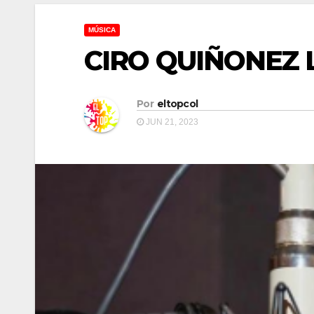
MÚSICA
CIRO QUIÑONEZ L
Por
eltopcol
JUN 21, 2023