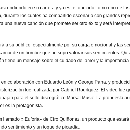
 ascendiendo en su carrera y ya es reconocido como uno de los
, durante los cuales ha compartido escenario con grandes repr
za una nueva canción que promete ser otro éxito y será interpr
á a su público, especialmente por su carga emocional y las sen
esamor de un hombre que no supo valorar sus sentimientos. Quizá
ión tiene un mensaje sobre el cuidado del amor y la importancia
, en colaboración con Eduardo León y George Parra, y producido 
asterización fue realizada por Gabriel Rodríguez. El video fue 
bajan para el sello discográfico Marsal Music. La propuesta aud
er es la protagonista.
 llamado » Euforia» de Ciro Quiñonez, un producto que estará 
undo sentimiento y un toque de picardía.