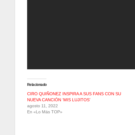
Relacionado
CIRO QUIÑONEZ INSPIRA A SUS FANS CON SU
NUEVA CANCIÓN ‘MIS LUJITOS’
agosto 11, 2022
En «Lo Más TOP»