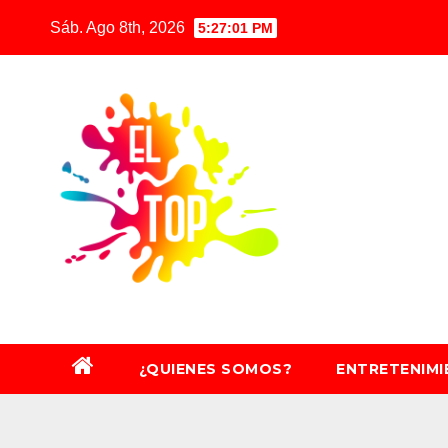
Saltar
Sáb. Ago 8th, 2026
5:27:02 PM
al
contenido
¿QUIENES SOMOS?
ENTRETENIM