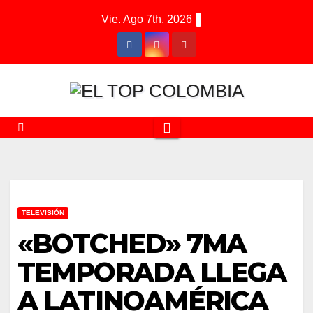
Saltar
Vie. Ago 7th, 2026
al
contenido
TELEVISIÓN
«BOTCHED» 7MA
TEMPORADA LLEGA
A LATINOAMÉRICA