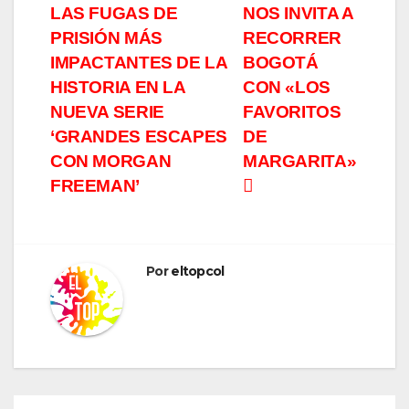
LAS FUGAS DE
NOS INVITA A
de
PRISIÓN MÁS
RECORRER
entradas
IMPACTANTES DE LA
BOGOTÁ
HISTORIA EN LA
CON «LOS
NUEVA SERIE
FAVORITOS
‘GRANDES ESCAPES
DE
CON MORGAN
MARGARITA»
FREEMAN’
Por
eltopcol