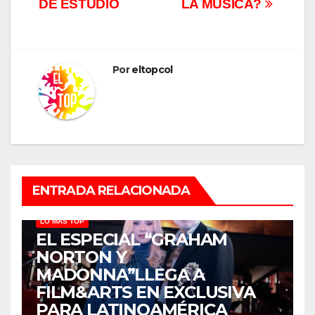
DE ESTUDIO
LA MÚSICA?
Por
eltopcol
ENTRADA RELACIONADA
LO MÁS TOP
EL ESPECIAL “GRAHAM
NORTON Y
MADONNA”LLEGA A
FILM&ARTS EN EXCLUSIVA
PARA LATINOAMÉRICA