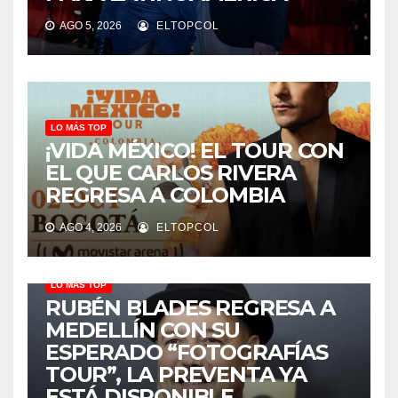
AGO 5, 2026
ELTOPCOL
LO MÁS TOP
¡VIDA MÉXICO! EL TOUR CON
EL QUE CARLOS RIVERA
REGRESA A COLOMBIA
AGO 4, 2026
ELTOPCOL
LO MÁS TOP
RUBÉN BLADES REGRESA A
MEDELLÍN CON SU
ESPERADO “FOTOGRAFÍAS
TOUR”, LA PREVENTA YA
ESTÁ DISPONIBLE