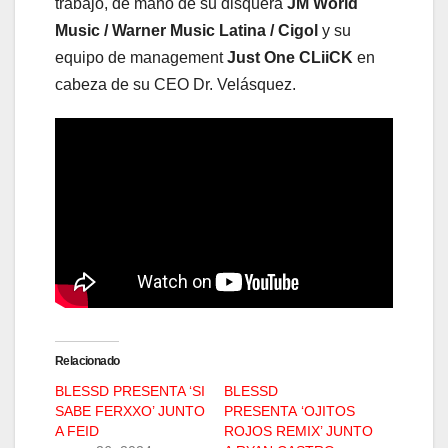
trabajo, de mano de su disquera
JM World
Music / Warner Music Latina / Cigol
y su
equipo de management
Just One CLiiCK
en
cabeza de su CEO Dr. Velásquez.
Relacionado
BLESSD PRESENTA ‘SI
BLESSD
SABE FERXXO’ JUNTO
PRESENTA ‘OJITOS
A FEID
ROJOS REMIX’ JUNTO