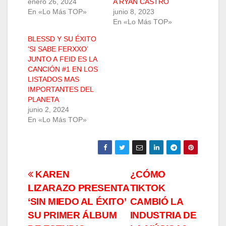
enero 26, 2024
A RYAN CASTRO
En «Lo Más TOP»
junio 8, 2023
En «Lo Más TOP»
BLESSD Y SU ÉXITO
‘SI SABE FERXXO’
JUNTO A FEID ES LA
CANCIÓN #1 EN LOS
LISTADOS MAS
IMPORTANTES DEL
PLANETA
junio 2, 2024
En «Lo Más TOP»
Navegación
KAREN
¿CÓMO
LIZARAZO PRESENTA
TIKTOK
de
‘SIN MIEDO AL ÉXITO’
CAMBIÓ LA
entradas
SU PRIMER ÁLBUM
INDUSTRIA DE