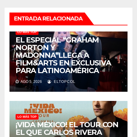
ENTRADA RELACIONADA
LO MÁS TOP
EL ESPECIAL “GRAHAM
NORTON Y
MADONNA”LLEGA A
FILM&ARTS EN EXCLUSIVA
PARA LATINOAMÉRICA
AGO 5, 2026
ELTOPCOL
LO MÁS TOP
¡VIDA MÉXICO! EL TOUR CON
EL QUE CARLOS RIVERA