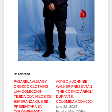
Relacionado
PASARELA ALMA BY
AGYBO y JOHNNIE
OROZCO CLOTHING,
WALKER PRESENTAN
UNA COLECCION
”THE COSMIC ÁRBOL”
TEJIDA CON HILOS DE
DURANTE
ESPERANZA QUE SE
COLOMBIAMODA 2024
PRESENTARA EN
julio 22, 2024
COLOMBIAMODA
En «Lo Más TOP»