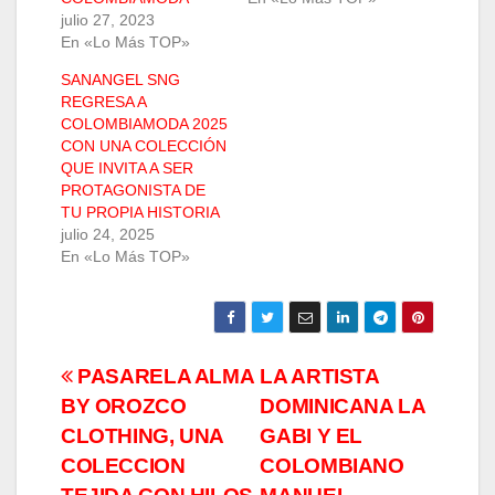
julio 27, 2023
En «Lo Más TOP»
SANANGEL SNG
REGRESA A
COLOMBIAMODA 2025
CON UNA COLECCIÓN
QUE INVITA A SER
PROTAGONISTA DE
TU PROPIA HISTORIA
julio 24, 2025
En «Lo Más TOP»
Navegación
PASARELA ALMA
LA ARTISTA
BY OROZCO
DOMINICANA LA
de
CLOTHING, UNA
GABI Y EL
entradas
COLECCION
COLOMBIANO