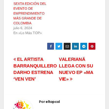
SEXTA EDICIÓN DEL
EVENTO DE
EMPRENDIMIENTO
MÁS GRANDE DE
COLOMBIA
julio 6, 2024
En «Lo Más TOP»
Navegación
EL ARTISTA
VALERIANÄ
BARRANQUILLERO
LLEGA CON SU
de
DARHO ESTRENA
NUEVO EP «MA
entradas
‘VEN VEN’
VIE»
Por
eltopcol