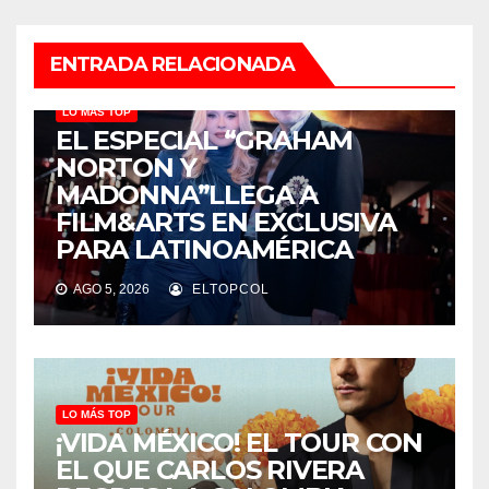
ENTRADA RELACIONADA
LO MÁS TOP
EL ESPECIAL “GRAHAM
NORTON Y
MADONNA”LLEGA A
FILM&ARTS EN EXCLUSIVA
PARA LATINOAMÉRICA
AGO 5, 2026
ELTOPCOL
LO MÁS TOP
¡VIDA MÉXICO! EL TOUR CON
EL QUE CARLOS RIVERA