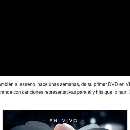
también al estreno hace unas semanas, de su primer DVD en VI
rande con canciones representativas para él y hits que lo han l