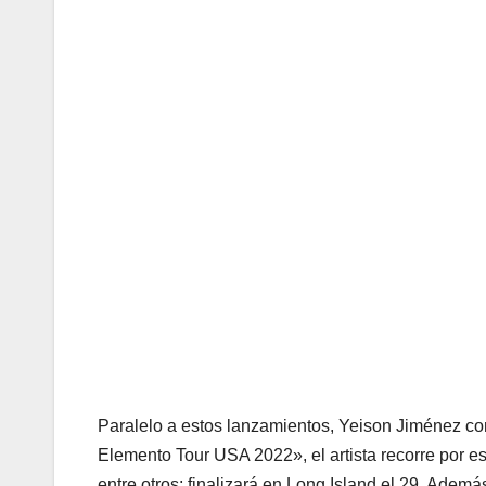
Paralelo a estos lanzamientos, Yeison Jiménez co
Elemento Tour USA 2022», el artista recorre por 
entre otros; finalizará en Long Island el 29. Ade