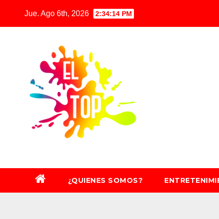
Saltar
Jue. Ago 6th, 2026
2:34:16 PM
al
contenido
¿QUIENES SOMOS?
ENTRETENIM