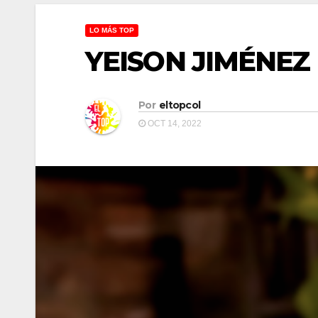
LO MÁS TOP
YEISON JIMÉNEZ
Por
eltopcol
OCT 14, 2022