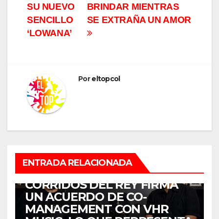
entradas
SU NUEVO
BRINDAR MIENTRAS
SENCILLO
SE EXTRAÑA UN AMOR
‘LOWANA’
Por
eltopcol
ENTRADA RELACIONADA
MÚSICA
CORRIDOS DEL REY FIRMA
UN ACUERDO DE CO-
MANAGEMENT CON VHR