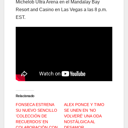
Michelob Ultra Arena en el Mandalay Bay
Resort and Casino en Las Vegas a las 8 p.m.
EST.
Relacionado
FONSECA ESTRENA
ALEX PONCE Y TIMO
SU NUEVO SENCILLO
SE UNEN EN ’NO
’COLECCIÓN DE
VOLVERÉ’ UNA ODA
RECUERDOS’ EN
NOSTÁLGICA AL
COLABORACIÓN CON
DESAMOR