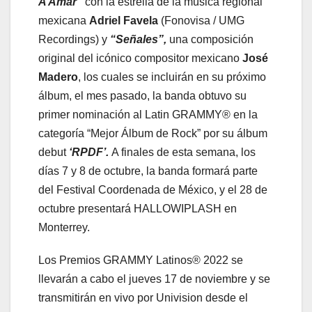
A Amar”
con la estrella de la música regional
mexicana
Adriel Favela
(Fonovisa / UMG
Recordings) y
“Señales”,
una composición
original del icónico compositor mexicano
José
Madero
, los cuales se incluirán en su próximo
álbum, el mes pasado, la banda obtuvo su
primer nominación al Latin GRAMMY® en la
categoría “Mejor Álbum de Rock” por su álbum
debut
‘RPDF’.
A finales de esta semana, los
días 7 y 8 de octubre, la banda formará parte
del Festival Coordenada de México, y el 28 de
octubre presentará HALLOWIPLASH en
Monterrey.
Los Premios GRAMMY Latinos® 2022 se
llevarán a cabo el jueves 17 de noviembre y se
transmitirán en vivo por Univision desde el