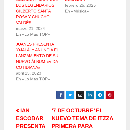
LOS LEGENDARIOS
febrero 25, 2025
GILBERTO SANTA
En «Música»
ROSA Y CHUCHO
VALDÉS
marzo 21, 2024
En «Lo Más TOP»
JUANES PRESENTA
‘OJALÁ’ Y ANUNCIA EL
LANZAMIENTO DE SU
NUEVO ÁLBUM «VIDA
COTIDIANA»
abril 15, 2023
En «Lo Más TOP»
Navegación
IAN
‘7 DE OCTUBRE’ EL
ESCOBAR
NUEVO TEMA DE ITZZA
de
PRESENTA
PRIMERA PARA