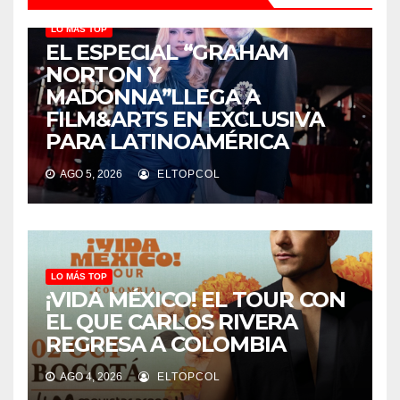
LO MÁS TOP
EL ESPECIAL “GRAHAM
NORTON Y
MADONNA”LLEGA A
FILM&ARTS EN EXCLUSIVA
PARA LATINOAMÉRICA
AGO 5, 2026
ELTOPCOL
LO MÁS TOP
¡VIDA MÉXICO! EL TOUR CON
EL QUE CARLOS RIVERA
REGRESA A COLOMBIA
AGO 4, 2026
ELTOPCOL