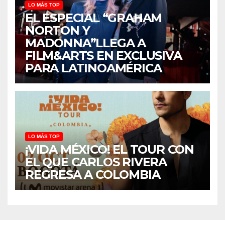
LO MÁS TOP
EL ESPECIAL “GRAHAM
NORTON Y
MADONNA”LLEGA A
FILM&ARTS EN EXCLUSIVA
PARA LATINOAMÉRICA
LO MÁS TOP
¡VIDA MÉXICO! EL TOUR CON
EL QUE CARLOS RIVERA
REGRESA A COLOMBIA