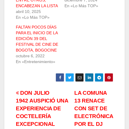
ENTRE OTROS,
diciembre 7, 2024
ENCABEZAN LA LISTA
En «Lo Más TOP»
abril 10, 2025
En «Lo Más TOP»
FALTAN POCOS DÍAS
PARA EL INICIO DE LA
EDICIÓN 39 DEL
FESTIVAL DE CINE DE
BOGOTA, BOGOCINE
octubre 6, 2022
En «Entretenimiento»
Navegación
DON JULIO
LA COMUNA
1942 AUSPICIÓ UNA
13 RENACE
de
EXPERIENCIA DE
CON SET DE
entradas
COCTELERÍA
ELECTRÓNICA
EXCEPCIONAL
POR EL DJ