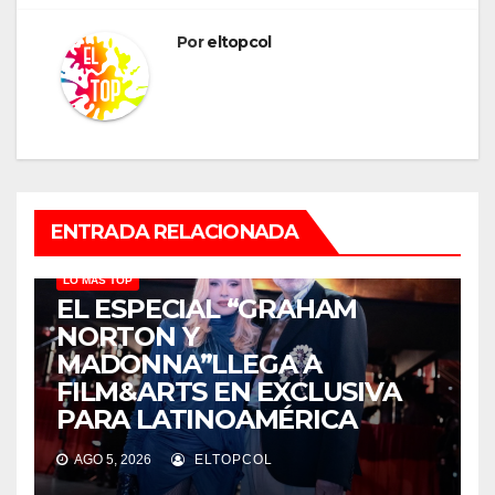
Por
eltopcol
ENTRADA RELACIONADA
LO MÁS TOP
EL ESPECIAL “GRAHAM
NORTON Y
MADONNA”LLEGA A
FILM&ARTS EN EXCLUSIVA
PARA LATINOAMÉRICA
AGO 5, 2026
ELTOPCOL