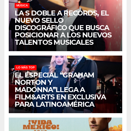
MÚSICA
LA S DOBLE A RECORDS, EL
NUEVO SELLO
DISCOGRÁFICO QUE BUSCA
POSICIONAR A LOS NUEVOS
TALENTOS MUSICALES
LO MÁS TOP
EL ESPECIAL “GRAHAM
NORTON Y
MADONNA”LLEGA A
FILM&ARTS EN EXCLUSIVA
PARA LATINOAMÉRICA