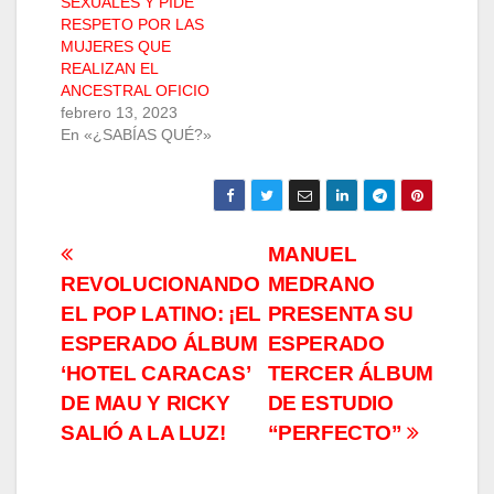
SEXUALES Y PIDE
RESPETO POR LAS
MUJERES QUE
REALIZAN EL
ANCESTRAL OFICIO
febrero 13, 2023
En «¿SABÍAS QUÉ?»
Navegación
MANUEL
REVOLUCIONANDO
MEDRANO
de
EL POP LATINO: ¡EL
PRESENTA SU
entradas
ESPERADO ÁLBUM
ESPERADO
‘HOTEL CARACAS’
TERCER ÁLBUM
DE MAU Y RICKY
DE ESTUDIO
SALIÓ A LA LUZ!
“PERFECTO”