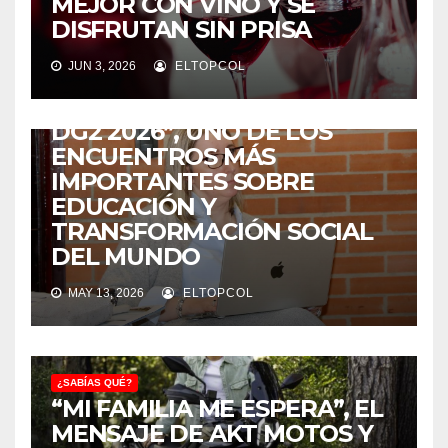
MEJOR CON VINO Y SE
DISFRUTAN SIN PRISA
¿SABÍAS QUÉ?
JUN 3, 2026
ELTOPCOL
COLOMBIA SERÁ LA SEDE DE
“LA ESCUELA DE VERANO
DG2 2026”, UNO DE LOS
ENCUENTROS MÁS
IMPORTANTES SOBRE
EDUCACIÓN Y
TRANSFORMACIÓN SOCIAL
DEL MUNDO
MAY 13, 2026
ELTOPCOL
¿SABÍAS QUÉ?
“MI FAMILIA ME ESPERA”, EL
MENSAJE DE AKT MOTOS Y