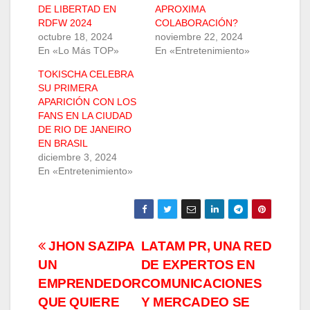
DE LIBERTAD EN
APROXIMA
RDFW 2024
COLABORACIÓN?
octubre 18, 2024
noviembre 22, 2024
En «Lo Más TOP»
En «Entretenimiento»
TOKISCHA CELEBRA
SU PRIMERA
APARICIÓN CON LOS
FANS EN LA CIUDAD
DE RIO DE JANEIRO
EN BRASIL
diciembre 3, 2024
En «Entretenimiento»
Navegación
JHON SAZIPA
LATAM PR, UNA RED
UN
DE EXPERTOS EN
de
EMPRENDEDOR
COMUNICACIONES
entradas
QUE QUIERE
Y MERCADEO SE