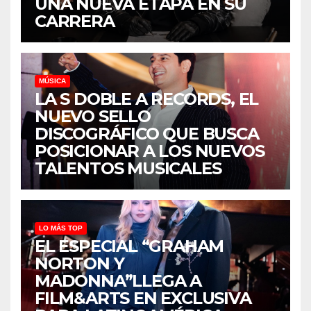
UNA NUEVA ETAPA EN SU
CARRERA
MÚSICA
LA S DOBLE A RECORDS, EL
NUEVO SELLO
DISCOGRÁFICO QUE BUSCA
POSICIONAR A LOS NUEVOS
TALENTOS MUSICALES
LO MÁS TOP
EL ESPECIAL “GRAHAM
NORTON Y
MADONNA”LLEGA A
FILM&ARTS EN EXCLUSIVA