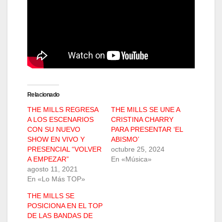
Relacionado
THE MILLS REGRESA
THE MILLS SE UNE A
A LOS ESCENARIOS
CRISTINA CHARRY
CON SU NUEVO
PARA PRESENTAR ‘EL
SHOW EN VIVO Y
ABISMO’
PRESENCIAL “VOLVER
octubre 25, 2024
A EMPEZAR”
En «Música»
agosto 11, 2021
En «Lo Más TOP»
THE MILLS SE
POSICIONA EN EL TOP
DE LAS BANDAS DE