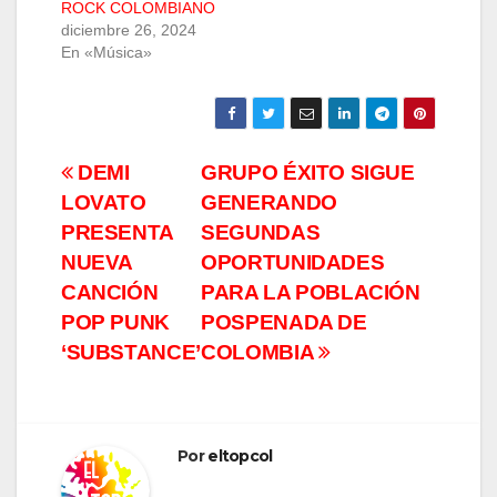
ROCK COLOMBIANO
diciembre 26, 2024
En «Música»
Navegación
DEMI
GRUPO ÉXITO SIGUE
LOVATO
GENERANDO
de
PRESENTA
SEGUNDAS
entradas
NUEVA
OPORTUNIDADES
CANCIÓN
PARA LA POBLACIÓN
POP PUNK
POSPENADA DE
‘SUBSTANCE’
COLOMBIA
Por
eltopcol