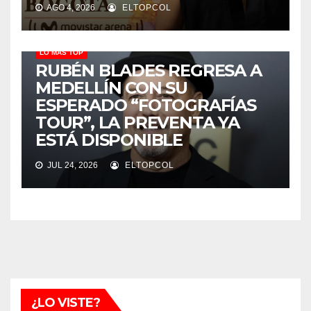
AGO 4, 2026
ELTOPCOL
LO MÁS TOP
RUBÉN BLADES REGRESA A
MEDELLÍN CON SU
ESPERADO “FOTOGRAFÍAS
TOUR”, LA PREVENTA YA
ESTÁ DISPONIBLE
JUL 24, 2026
ELTOPCOL
¿LO VISTE?