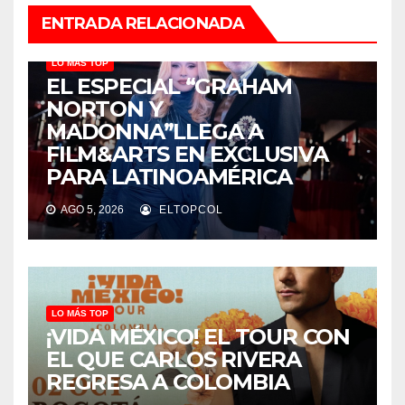
ENTRADA RELACIONADA
LO MÁS TOP
EL ESPECIAL “GRAHAM
NORTON Y
MADONNA”LLEGA A
FILM&ARTS EN EXCLUSIVA
PARA LATINOAMÉRICA
AGO 5, 2026
ELTOPCOL
LO MÁS TOP
¡VIDA MÉXICO! EL TOUR CON
EL QUE CARLOS RIVERA
REGRESA A COLOMBIA