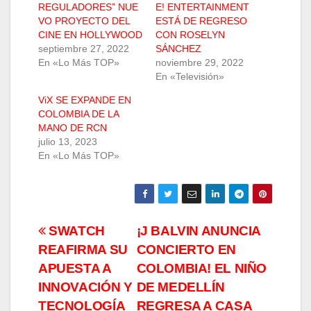
REGULADORES” NUE
E! ENTERTAINMENT
VO PROYECTO DEL
ESTÁ DE REGRESO
CINE EN HOLLYWOOD
CON ROSELYN
septiembre 27, 2022
SÁNCHEZ
En «Lo Más TOP»
noviembre 29, 2022
En «Televisión»
ViX SE EXPANDE EN
COLOMBIA DE LA
MANO DE RCN
julio 13, 2023
En «Lo Más TOP»
Navegación
SWATCH
¡J BALVIN ANUNCIA
REAFIRMA SU
CONCIERTO EN
de
APUESTA A
COLOMBIA! EL NIÑO
entradas
INNOVACIÓN Y
DE MEDELLÍN
TECNOLOGÍA
REGRESA A CASA