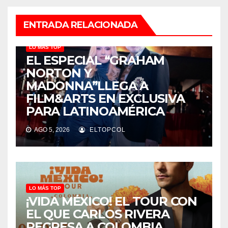
ENTRADA RELACIONADA
LO MÁS TOP
EL ESPECIAL “GRAHAM
NORTON Y
MADONNA”LLEGA A
FILM&ARTS EN EXCLUSIVA
PARA LATINOAMÉRICA
AGO 5, 2026
ELTOPCOL
LO MÁS TOP
¡VIDA MÉXICO! EL TOUR CON
EL QUE CARLOS RIVERA
REGRESA A COLOMBIA