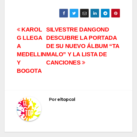
Navegación
KAROL
SILVESTRE DANGOND
G LLEGA
DESCUBRE LA PORTADA
de
A
DE SU NUEVO ÁLBUM “TA
entradas
MEDELLIN
MALO” Y LA LISTA DE
Y
CANCIONES
BOGOTA
Por
eltopcol