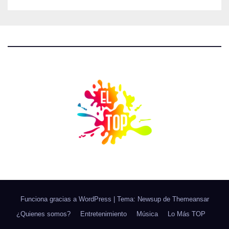
Funciona gracias a WordPress
|
Tema: Newsup de
Themeansar
¿Quienes somos?
Entretenimiento
Música
Lo Más TOP