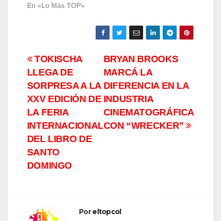
En «Lo Más TOP»
Navegación
TOKISCHA
BRYAN BROOKS
LLEGA DE
MARCÁ LA
de
SORPRESA A LA
DIFERENCIA EN LA
entradas
XXV EDICIÓN DE
INDUSTRIA
LA FERIA
CINEMATOGRÁFICA
INTERNACIONAL
CON “WRECKER”
DEL LIBRO DE
SANTO
DOMINGO
Por
eltopcol