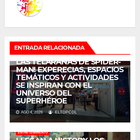
ENTRETENIMIENTO
ENTRADA RELACIONADA
¡COLOMBIA SE ENREDÓ EN
LAS TELARAÑAS DE SPIDER-
MAN! EXPERECIAS, ESPACIOS
TEMÁTICOS Y ACTIVIDADES
SE INSPIRAN CON EL
UNIVERSO DEL
SUPERHÉROE
AGO 4, 2026
ELTOPCOL
ENTRETENIMIENTO