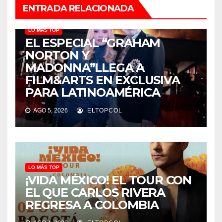
ENTRADA RELACIONADA
LO MÁS TOP
EL ESPECIAL “GRAHAM
NORTON Y
MADONNA”LLEGA A
FILM&ARTS EN EXCLUSIVA
PARA LATINOAMÉRICA
AGO 5, 2026
ELTOPCOL
LO MÁS TOP
¡VIDA MÉXICO! EL TOUR CON
EL QUE CARLOS RIVERA
REGRESA A COLOMBIA