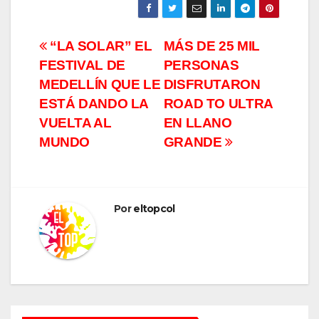
Navegación
“LA SOLAR” EL
MÁS DE 25 MIL
FESTIVAL DE
PERSONAS
de
MEDELLÍN QUE LE
DISFRUTARON
entradas
ESTÁ DANDO LA
ROAD TO ULTRA
VUELTA AL
EN LLANO
MUNDO
GRANDE
Por
eltopcol