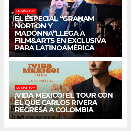
LO MÁS TOP
EL ESPECIAL “GRAHAM
NORTON Y
MADONNA”LLEGA A
FILM&ARTS EN EXCLUSIVA
PARA LATINOAMÉRICA
LO MÁS TOP
¡VIDA MÉXICO! EL TOUR CON
EL QUE CARLOS RIVERA
REGRESA A COLOMBIA