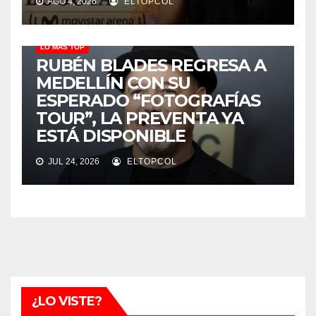
AGO 4, 2026
ELTOPCOL
LO MÁS TOP
RUBÉN BLADES REGRESA A
MEDELLÍN CON SU
ESPERADO “FOTOGRAFÍAS
TOUR”, LA PREVENTA YA
ESTÁ DISPONIBLE
JUL 24, 2026
ELTOPCOL
¿LO VISTE?