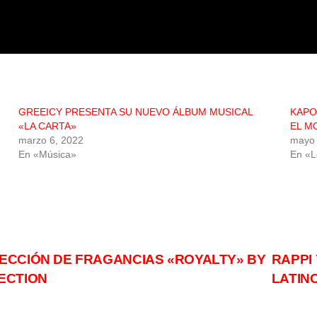
GREEICY PRESENTA SU NUEVO ÁLBUM MUSICAL
KAPO
«LA CARTA»
EL M
marzo 6, 2022
mayo 
En «Música»
En «
ECCIÓN DE FRAGANCIAS «ROYALTY» BY
RAPPI
ECTION
LATIN