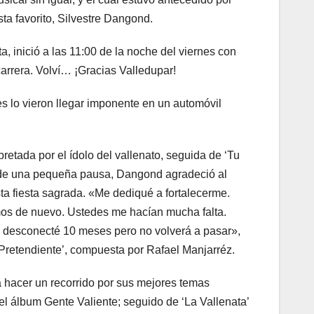
ta favorito, Silvestre Dangond.
a, inició a las 11:00 de la noche del viernes con
carrera. Volví… ¡Gracias Valledupar!
s lo vieron llegar imponente en un automóvil
retada por el ídolo del vallenato, seguida de ‘Tu
go de una pequeña pausa, Dangond agradeció al
ta fiesta sagrada. «Me dediqué a fortalecerme.
mos de nuevo. Ustedes me hacían mucha falta.
Me desconecté 10 meses pero no volverá a pasar»,
u Pretendiente’, compuesta por Rafael Manjarréz.
 hacer un recorrido por sus mejores temas
el álbum Gente Valiente; seguido de ‘La Vallenata’