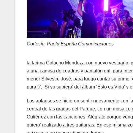
Cortesía: Paola España Comunicaciones
la tarima Colacho Mendoza con nuevo vestuario, 
a una camisa de cuadros y pantalón drill para int
menor Silvestre José, para luego cantar su primer
para ti’, ‘Si yo supiera’ del álbum ‘Esto es Vida’ y 
Los aplausos se hicieron sentir nuevamente con la 
central de las gradas del Parque, con un mosaico
Gutiérrez con las canciones ‘Alégrate porque vengo
quiero’ realizado a tres guitarras. En ese misma zo
así paso a un nuevo show de drones.