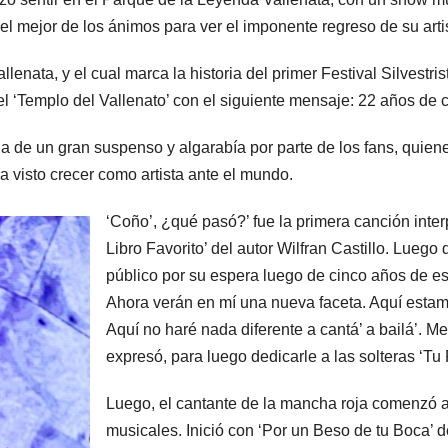
l mejor de los ánimos para ver el imponente regreso de su artis
enata, y el cual marca la historia del primer Festival Silvestrist
l ‘Templo del Vallenato’ con el siguiente mensaje: 22 años de 
a de un gran suspenso y algarabía por parte de los fans, quiene
ha visto crecer como artista ante el mundo.
‘Coño’, ¿qué pasó?’ fue la primera canción interp
Libro Favorito’ del autor Wilfran Castillo. Lue
público por su espera luego de cinco años de es
Ahora verán en mí una nueva faceta. Aquí esta
Aquí no haré nada diferente a cantá’ a bailá’. 
expresó, para luego dedicarle a las solteras ‘T
Luego, el cantante de la mancha roja comenzó a
musicales. Inició con ‘Por un Beso de tu Boca’ d