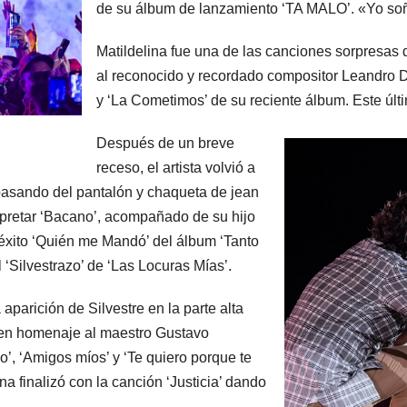
de su álbum de lanzamiento ‘TA MALO’. «Yo soñ
Matildelina fue una de las canciones sorpresas 
al reconocido y recordado compositor Leandro D
y ‘La Cometimos’ de su reciente álbum. Este últi
Después de un breve
receso, el artista volvió a
pasando del pantalón y chaqueta de jean
erpretar ‘Bacano’, acompañado de su hijo
 éxito ‘Quién me Mandó’ del álbum ‘Tanto
el ‘Silvestrazo’ de ‘Las Locuras Mías’.
aparición de Silvestre en la parte alta
 en homenaje al maestro Gustavo
’, ‘Amigos míos’ y ‘Te quiero porque te
na finalizó con la canción ‘Justicia’ dando