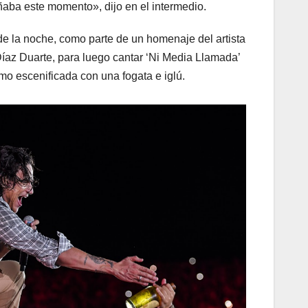
aba este momento», dijo en el intermedio.
de la noche, como parte de un homenaje del artista
íaz Duarte, para luego cantar ‘Ni Media Llamada’
mo escenificada con una fogata e iglú.