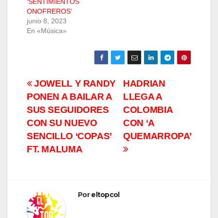
‘SENTIMIENTOS
ONOFREROS’
junio 8, 2023
En «Música»
Navegación
JOWELL Y RANDY
HADRIAN
PONEN A BAILAR A
LLEGA A
de
SUS SEGUIDORES
COLOMBIA
entradas
CON SU NUEVO
CON ‘A
SENCILLO ‘COPAS’
QUEMARROPA’
FT. MALUMA
Por
eltopcol