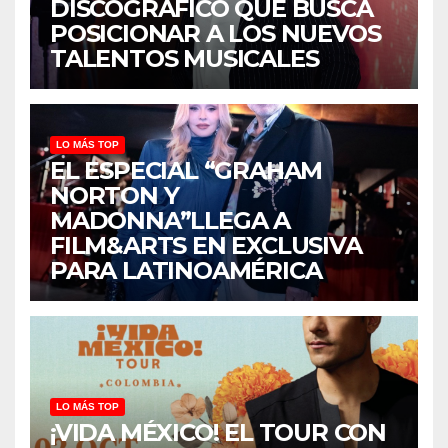
DISCOGRÁFICO QUE BUSCA
POSICIONAR A LOS NUEVOS
TALENTOS MUSICALES
LO MÁS TOP
EL ESPECIAL “GRAHAM
NORTON Y
MADONNA”LLEGA A
FILM&ARTS EN EXCLUSIVA
PARA LATINOAMÉRICA
LO MÁS TOP
¡VIDA MÉXICO! EL TOUR CON