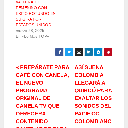
VALLENATO
FEMENINO CON
ÉXITO ROTUNDO EN
SU GIRA POR
ESTADOS UNIDOS
marzo 26, 2025
En «Lo Más TOP»
Navegación
PREPÁRATE PARA
ASÍ SUENA
CAFÉ CON CANELA,
COLOMBIA
de
EL NUEVO
LLEGARÁ A
entradas
PROGRAMA
QUIBDÓ PARA
ORIGINAL DE
EXALTAR LOS
CANELA.TV QUE
SONIDOS DEL
OFRECERÁ
PACÍFICO
CONTENIDO
COLOMBIANO