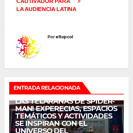
CAUTIVADOR PARA
LA AUDIENCIA LATINA
Por
eltopcol
ENTRETENIMIENTO
ENTRADA RELACIONADA
¡COLOMBIA SE ENREDÓ EN
LAS TELARAÑAS DE SPIDER-
MAN! EXPERECIAS, ESPACIOS
TEMÁTICOS Y ACTIVIDADES
SE INSPIRAN CON EL
UNIVERSO DEL