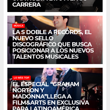
CARRERA
MÚSICA
LA S DOBLE A RECORDS, EL
NUEVO SELLO
DISCOGRÁFICO QUE BUSCA
POSICIONAR A LOS NUEVOS
TALENTOS MUSICALES
LO MÁS TOP
EL ESPECIAL “GRAHAM
NORTON Y
MADONNA”LLEGA A
FILM&ARTS EN EXCLUSIVA
PARA LATINOAMÉRICA