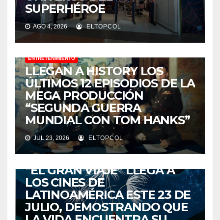
SUPERHÉROE
AGO 4, 2026
ELTOPCOL
ENTRETENIMIENTO
LLEGAN A HISTORY LOS
ÚLTIMOS 12 EPISODIOS DE LA
MEGA PRODUCCIÓN
“SEGUNDA GUERRA
MUNDIAL CON TOM HANKS”
JUL 23, 2026
ELTOPCOL
ENTRETENIMIENTO
“EL GRAN VIAJE” LLEGA A
LOS CINES DE
LATINOAMÉRICA ESTE 23 DE
JULIO, DEMOSTRANDO QUE
LA VIDA ENCUENTRA SU