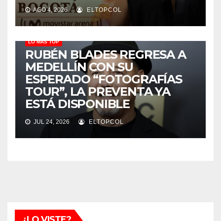
AGO 4, 2026
ELTOPCOL
LO MÁS TOP
RUBÉN BLADES REGRESA A
MEDELLÍN CON SU
ESPERADO “FOTOGRAFÍAS
TOUR”, LA PREVENTA YA
ESTÁ DISPONIBLE
JUL 24, 2026
ELTOPCOL
¿LO VISTE?