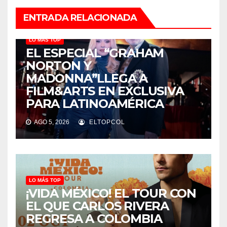
ENTRADA RELACIONADA
LO MÁS TOP
EL ESPECIAL “GRAHAM
NORTON Y
MADONNA”LLEGA A
FILM&ARTS EN EXCLUSIVA
PARA LATINOAMÉRICA
AGO 5, 2026
ELTOPCOL
LO MÁS TOP
¡VIDA MÉXICO! EL TOUR CON
EL QUE CARLOS RIVERA
REGRESA A COLOMBIA