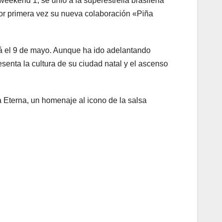
eekend 1, se unió a la superestrella brasileña
n por primera vez su nueva colaboración «Piña
 el 9 de mayo. Aunque ha ido adelantando
resenta la cultura de su ciudad natal y el ascenso
a Eterna, un homenaje al icono de la salsa