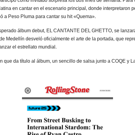
articipó como invitado sorpresa los dos fines de semana. Para w
rolatina en cantar en el escenario principal, donde interpretaro
nió a Peso Pluma para cantar su hit «Quema».
u esperado álbum debut, EL CANTANTE DEL GHETTO, se lanzará
a de Medellín desveló oficialmente el arte de la portada, que rep
nzar el estrellato mundial.
 que da título al álbum, un sencillo de salsa junto a COQE y L