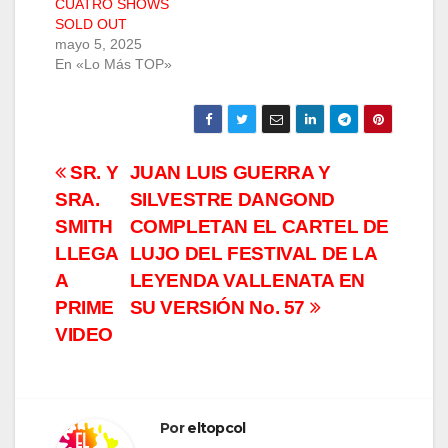
CUATRO SHOWS
SOLD OUT
mayo 5, 2025
En «Lo Más TOP»
Navegación
SR. Y
JUAN LUIS GUERRA Y
SRA.
SILVESTRE DANGOND
de
SMITH
COMPLETAN EL CARTEL DE
entradas
LLEGA
LUJO DEL FESTIVAL DE LA
A
LEYENDA VALLENATA EN
PRIME
SU VERSIÓN No. 57
VIDEO
Por
eltopcol