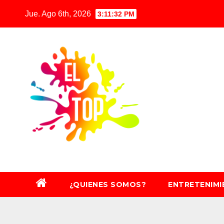
Saltar
Jue. Ago 6th, 2026
3:11:33 PM
al
contenido
¿QUIENES SOMOS?
ENTRETENIM