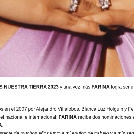
S NUESTRA TIERRA 2023
y una vez más
FARINA
logra ser u
s en el 2007 por Alejandro Villalobos, Blanca Luz Holguín y F
vel nacional e internacional;
FARINA
recibe dos nominaciones e
A
.
stante de muchos años junto a mi equipo de trabajo y a mis se