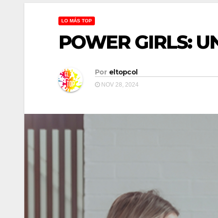
LO MÁS TOP
POWER GIRLS: 
Por
eltopcol
NOV 28, 2024