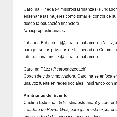
Carolina Pineda (@mispropiasfinanzas) Fundadora
enseñar a las mujeres cómo tomar el control de su
desde la educación financiera
@mispropiasfinanzas.
Johanna Bahamón (@johana_bahamon_) Actriz, activ
para personas privadas de la libertad en Colombia
internacionalmente @ johana_bahamon
Carolina Páez (@caropaezcoach)
Coach de vida y motivadora, Carolina se enfoca en
una voz fuerte en redes sociales, inspirando con
Anfitrionas del Evento
Cristina Estupiñán (@cristinaestupinan) y Lorelei
creadora de Power Girls, para guiar esta experie
mujeres desde la unión y el apoyo mutuo.