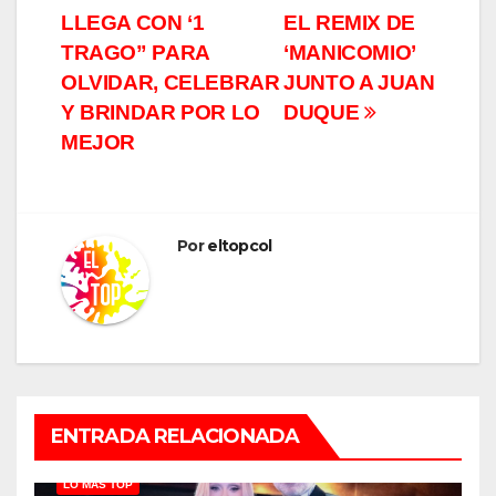
Navegación
LLEGA CON ‘1
EL REMIX DE
de
TRAGO” PARA
‘MANICOMIO’
entradas
OLVIDAR, CELEBRAR
JUNTO A JUAN
Y BRINDAR POR LO
DUQUE
MEJOR
Por
eltopcol
ENTRADA RELACIONADA
LO MÁS TOP