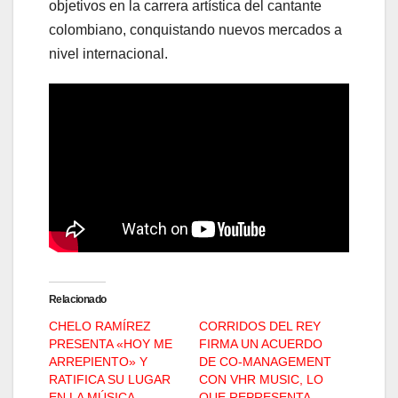
objetivos en la carrera artística del cantante
colombiano, conquistando nuevos mercados a
nivel internacional.
Relacionado
CHELO RAMÍREZ
CORRIDOS DEL REY
PRESENTA «HOY ME
FIRMA UN ACUERDO
ARREPIENTO» Y
DE CO-MANAGEMENT
RATIFICA SU LUGAR
CON VHR MUSIC, LO
EN LA MÚSICA
QUE REPRESENTA