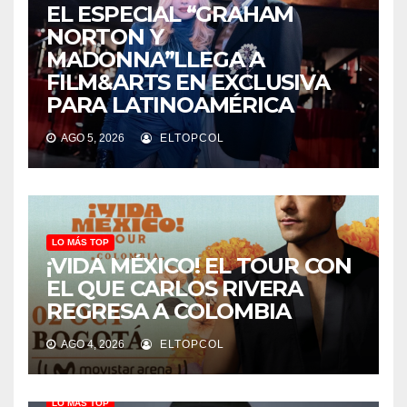
EL ESPECIAL “GRAHAM
NORTON Y
MADONNA”LLEGA A
FILM&ARTS EN EXCLUSIVA
PARA LATINOAMÉRICA
AGO 5, 2026
ELTOPCOL
LO MÁS TOP
¡VIDA MÉXICO! EL TOUR CON
EL QUE CARLOS RIVERA
REGRESA A COLOMBIA
AGO 4, 2026
ELTOPCOL
LO MÁS TOP