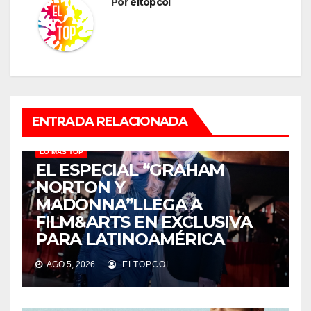
Por
eltopcol
ENTRADA RELACIONADA
LO MÁS TOP
EL ESPECIAL “GRAHAM
NORTON Y
MADONNA”LLEGA A
FILM&ARTS EN EXCLUSIVA
PARA LATINOAMÉRICA
AGO 5, 2026
ELTOPCOL