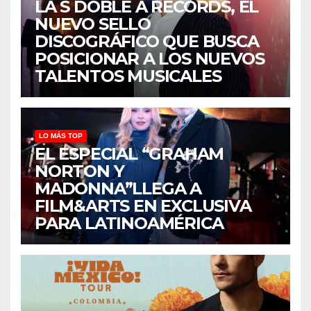
LA S DOBLE A RECORDS, EL
NUEVO SELLO
DISCOGRÁFICO QUE BUSCA
POSICIONAR A LOS NUEVOS
TALENTOS MUSICALES
LO MÁS TOP
EL ESPECIAL “GRAHAM
NORTON Y
MADONNA”LLEGA A
FILM&ARTS EN EXCLUSIVA
PARA LATINOAMÉRICA