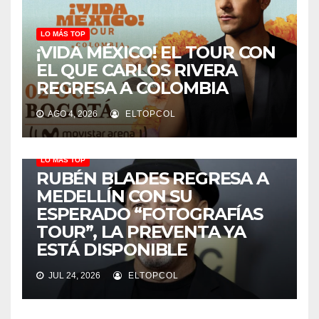
LO MÁS TOP
¡VIDA MÉXICO! EL TOUR CON
EL QUE CARLOS RIVERA
REGRESA A COLOMBIA
AGO 4, 2026
ELTOPCOL
LO MÁS TOP
RUBÉN BLADES REGRESA A
MEDELLÍN CON SU
ESPERADO “FOTOGRAFÍAS
TOUR”, LA PREVENTA YA
ESTÁ DISPONIBLE
JUL 24, 2026
ELTOPCOL