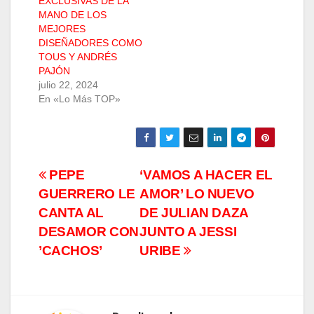
EXCLUSIVAS DE LA
MANO DE LOS
MEJORES
DISEÑADORES COMO
TOUS Y ANDRÉS
PAJÓN
julio 22, 2024
En «Lo Más TOP»
Navegación
PEPE
‘VAMOS A HACER EL
GUERRERO LE
AMOR’ LO NUEVO
de
CANTA AL
DE JULIAN DAZA
entradas
DESAMOR CON
JUNTO A JESSI
’CACHOS’
URIBE