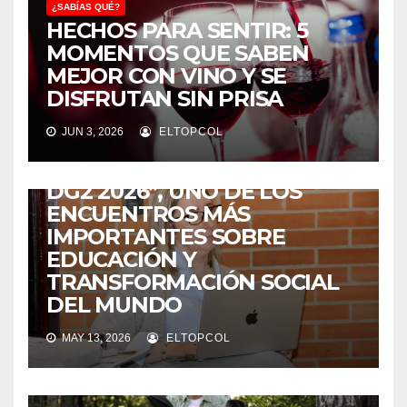
¿SABÍAS QUÉ?
HECHOS PARA SENTIR: 5
MOMENTOS QUE SABEN
MEJOR CON VINO Y SE
DISFRUTAN SIN PRISA
¿SABÍAS QUÉ?
JUN 3, 2026
ELTOPCOL
COLOMBIA SERÁ LA SEDE DE
“LA ESCUELA DE VERANO
DG2 2026”, UNO DE LOS
ENCUENTROS MÁS
IMPORTANTES SOBRE
EDUCACIÓN Y
TRANSFORMACIÓN SOCIAL
DEL MUNDO
MAY 13, 2026
ELTOPCOL