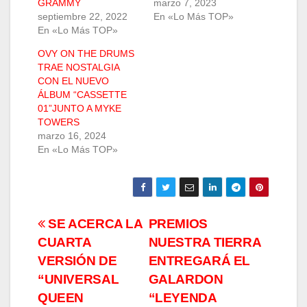
GRAMMY
marzo 7, 2023
septiembre 22, 2022
En «Lo Más TOP»
En «Lo Más TOP»
OVY ON THE DRUMS
TRAE NOSTALGIA
CON EL NUEVO
ÁLBUM “CASSETTE
01”JUNTO A MYKE
TOWERS
marzo 16, 2024
En «Lo Más TOP»
Navegación
SE ACERCA LA
PREMIOS
CUARTA
NUESTRA TIERRA
de
VERSIÓN DE
ENTREGARÁ EL
entradas
“UNIVERSAL
GALARDON
QUEEN
“LEYENDA