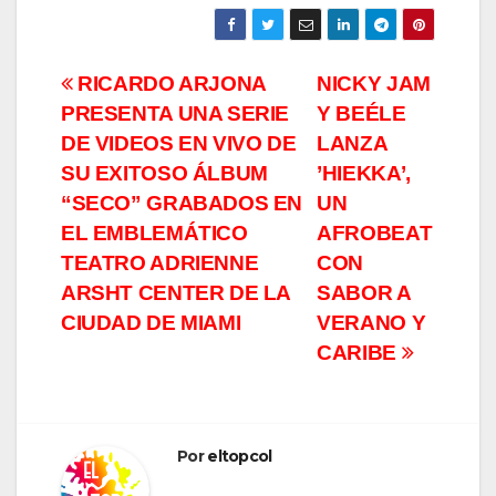
Navegación
RICARDO ARJONA
NICKY JAM
PRESENTA UNA SERIE
Y BEÉLE
de
DE VIDEOS EN VIVO DE
LANZA
entradas
SU EXITOSO ÁLBUM
’HIEKKA’,
“SECO” GRABADOS EN
UN
EL EMBLEMÁTICO
AFROBEAT
TEATRO ADRIENNE
CON
ARSHT CENTER DE LA
SABOR A
CIUDAD DE MIAMI
VERANO Y
CARIBE
Por
eltopcol