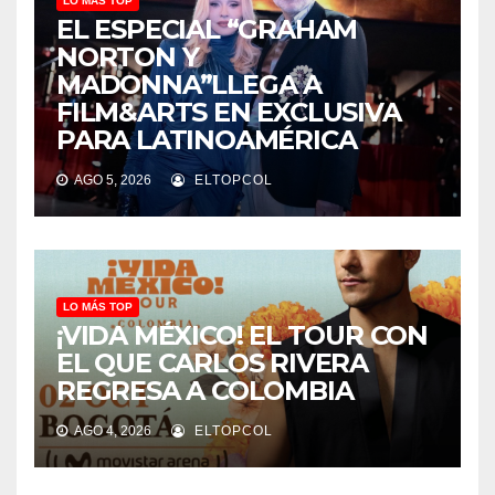
LO MÁS TOP
EL ESPECIAL “GRAHAM
NORTON Y
MADONNA”LLEGA A
FILM&ARTS EN EXCLUSIVA
PARA LATINOAMÉRICA
AGO 5, 2026
ELTOPCOL
LO MÁS TOP
¡VIDA MÉXICO! EL TOUR CON
EL QUE CARLOS RIVERA
REGRESA A COLOMBIA
AGO 4, 2026
ELTOPCOL