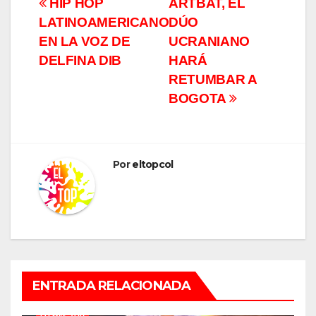
Navegación
HIP HOP
ARTBAT, EL
LATINOAMERICANO
DÚO
de
EN LA VOZ DE
UCRANIANO
entradas
DELFINA DIB
HARÁ
RETUMBAR A
BOGOTA
Por
eltopcol
ENTRADA RELACIONADA