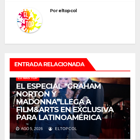
Por
eltopcol
ENTRADA RELACIONADA
LO MÁS TOP
EL ESPECIAL “GRAHAM
NORTON Y
MADONNA”LLEGA A
FILM&ARTS EN EXCLUSIVA
PARA LATINOAMÉRICA
AGO 5, 2026
ELTOPCOL