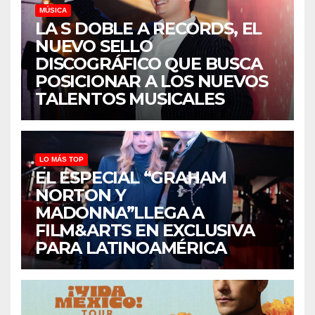
MÚSICA
LA S DOBLE A RECORDS, EL
NUEVO SELLO
DISCOGRÁFICO QUE BUSCA
POSICIONAR A LOS NUEVOS
TALENTOS MUSICALES
LO MÁS TOP
EL ESPECIAL “GRAHAM
NORTON Y
MADONNA”LLEGA A
FILM&ARTS EN EXCLUSIVA
PARA LATINOAMÉRICA