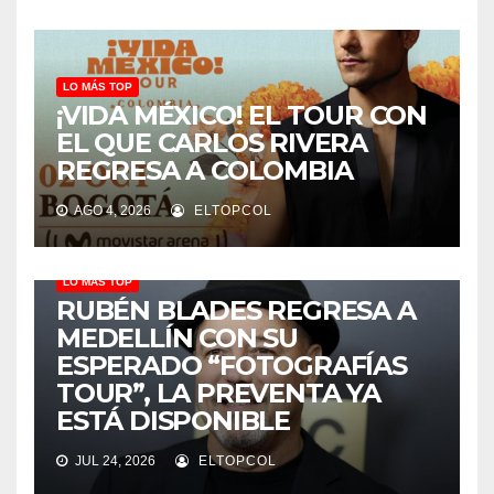
LO MÁS TOP
¡VIDA MÉXICO! EL TOUR CON
EL QUE CARLOS RIVERA
REGRESA A COLOMBIA
AGO 4, 2026
ELTOPCOL
LO MÁS TOP
RUBÉN BLADES REGRESA A
MEDELLÍN CON SU
ESPERADO “FOTOGRAFÍAS
TOUR”, LA PREVENTA YA
ESTÁ DISPONIBLE
JUL 24, 2026
ELTOPCOL