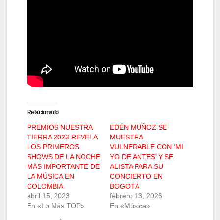
Relacionado
PREMIOS NUESTRA
EDÉN MUÑOZ SE
TIERRA 2023 REVELA
MUESTRA
LOS PRIMEROS
VULNERABLE CON ‘MI
SHOWS DE LA NOCHE
YO DE ANTES’ Y SE
MÁS IMPORTANTE DE
ALISTA PARA SU
LA MÚSICA EN
CONCIERTO EN
COLOMBIA
BOGOTÁ
abril 15, 2023
febrero 13, 2026
En «Lo Más TOP»
En «Música»