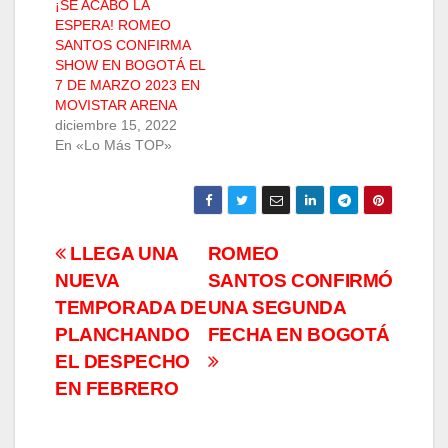
¡SE ACABÓ LA
ESPERA! ROMEO
SANTOS CONFIRMA
SHOW EN BOGOTÁ EL
7 DE MARZO 2023 EN
MOVISTAR ARENA
diciembre 15, 2022
En «Lo Más TOP»
Navegación
LLEGA UNA
ROMEO
NUEVA
SANTOS CONFIRMÓ
de
TEMPORADA DE
UNA SEGUNDA
entradas
PLANCHANDO
FECHA EN BOGOTÁ
EL DESPECHO
EN FEBRERO