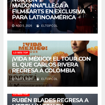
MADONNA”LLEGA A
FILM&ARTS EN EXCLUSIVA
PARA LATINOAMÉRICA
AGO 5, 2026
ELTOPCOL
LO MÁS TOP
¡VIDA MÉXICO! EL TOUR CON
EL QUE CARLOS RIVERA
REGRESA A COLOMBIA
AGO 4, 2026
ELTOPCOL
LO MÁS TOP
RUBÉN BLADES REGRESA A