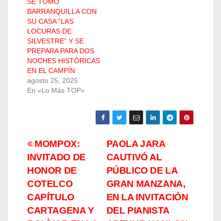
SE TOMÓ
BARRANQUILLA CON
SU CASA “LAS
LOCURAS DE
SILVESTRE” Y SE
PREPARA PARA DOS
NOCHES HISTÓRICAS
EN EL CAMPÍN
agosto 25, 2025
En «Lo Más TOP»
Navegación
MOMPOX:
PAOLA JARA
INVITADO DE
CAUTIVÓ AL
de
HONOR DE
PÚBLICO DE LA
entradas
COTELCO
GRAN MANZANA,
CAPÍTULO
EN LA INVITACIÓN
CARTAGENA Y
DEL PIANISTA