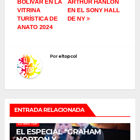
BOLÍVAR EN LA
ARTHUR HANLON
VITRINA
EN EL SONY HALL
TURÍSTICA DE
DE NY
ANATO 2024
Por
eltopcol
ENTRADA RELACIONADA
LO MÁS TOP
EL ESPECIAL “GRAHAM
NORTON Y