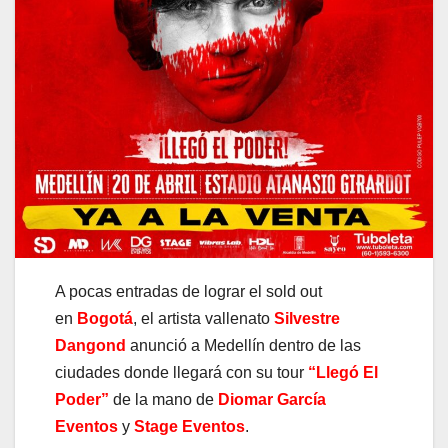
A pocas entradas de lograr el sold out
en
Bogotá
, el artista vallenato
Silvestre
Dangond
anunció a Medellín dentro de las
ciudades donde llegará con su tour
“Llegó El
Poder”
de la mano de
Diomar García
Eventos
y
Stage Eventos
.