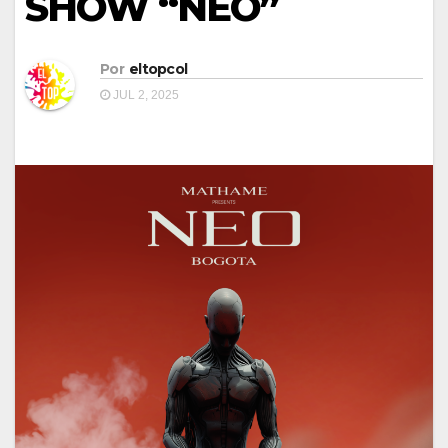
SHOW “NEO”
Por
eltopcol
JUL 2, 2025