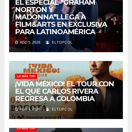
EL ESPECIAL “GRAHAM
NORTON Y
MADONNA”LLEGA A
FILM&ARTS EN EXCLUSIVA
PARA LATINOAMÉRICA
AGO 5, 2026
ELTOPCOL
LO MÁS TOP
¡VIDA MÉXICO! EL TOUR CON
EL QUE CARLOS RIVERA
REGRESA A COLOMBIA
AGO 4, 2026
ELTOPCOL
LO MÁS TOP