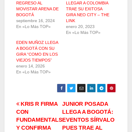
REGRESO AL
LLEGAR A COLOMBIA
MOVISTAR ARENA DE
TRAE SU EXITOSA
BOGOTÁ
GIRA NEO CITY – THE
septiembre 16, 2024
LINK
En «Lo Más TOP»
enero 20, 2023
En «Lo Más TOP»
EDEN MUÑOZ LLEGA
A BOGOTÁ CON SU
GIRA “COMO EN LOS
VIEJOS TIEMPOS”
enero 14, 2026
En «Lo Más TOP»
Navegación
KRIS R FIRMA
JUNIOR POSADA
CON
LLEGA A BOGOTÁ:
de
FUNDAMENTALS
EVENTOS SÍRVALO
entradas
Y CONFIRMA
PUES TRAE AL