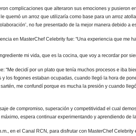
ieron complicaciones que alteraron sus emociones y pusieron en 
le quemó un arroz que utilizaría como base para un arroz atollad
olaboración’, no fue presentado de la mejor manera debido a e
iencia en MasterChef Celebrity fue: “Una experiencia que me 
rediente mi vida, que es la cocina, que voy a recordar por sie
: “Me decidí por un plato que tenía muchos procesos e iba bien,
es y los fogones estaban ocupadas, cuando llegó la hora de pone
o sartén, me confundí porque es mucha la presión y cuando llegó 
e de compromiso, superación y competitividad el cual demostró
al máximo, espera continuar experimentando y aprendiendo de la
p.m., en el Canal RCN, para disfrutar con MasterChef Celebrity e