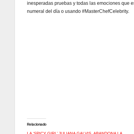
inesperadas pruebas y todas las emociones que est
numeral del día o usando #MasterChefCelebrity.
Relacionado
LA ‘SPICY GIRL’ JULIANA GALVIS, ABANDONA LA