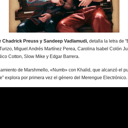
or
Chadrick Preuss y Sandeep Vadlamudi,
detalla la letra de
Turizo, Miguel Andrés Martínez Perea, Carolina Isabel Colón J
Nico Cotton, Slow Mike y Edgar Barrera.
zamiento de Marshmello, «Numb» con Khalid, que alcanzó el pue
” explora por primera vez el género del Merengue Electrónico.