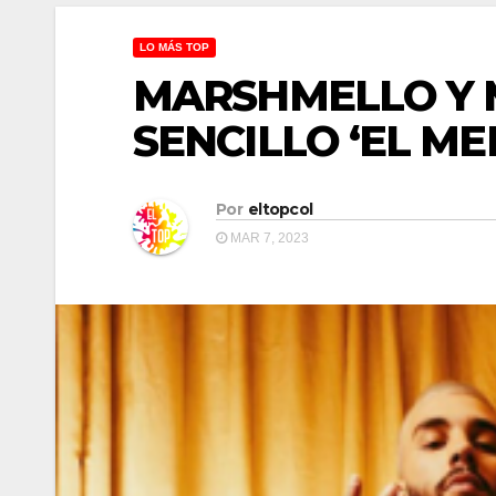
LO MÁS TOP
MARSHMELLO Y 
SENCILLO ‘EL M
Por
eltopcol
MAR 7, 2023