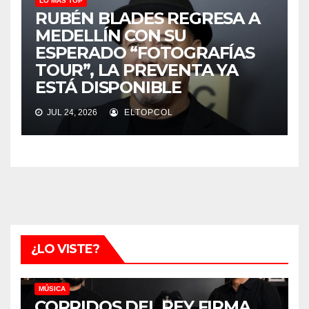
LO MÁS TOP
RUBÉN BLADES REGRESA A
MEDELLÍN CON SU
ESPERADO “FOTOGRAFÍAS
TOUR”, LA PREVENTA YA
ESTÁ DISPONIBLE
JUL 24, 2026
ELTOPCOL
¿LO VISTE?
MÚSICA
CORRIDOS DEL REY FIRMA