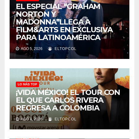
EL ESPECIAL “GRAHAM
NORTON Y
MADONNA”LLEGA A
FILM&ARTS EN EXCLUSIVA
PARA LATINOAMÉRICA
AGO 5, 2026
ELTOPCOL
LO MÁS TOP
¡VIDA MÉXICO! EL TOUR CON
EL QUE CARLOS RIVERA
REGRESA A COLOMBIA
AGO 4, 2026
ELTOPCOL