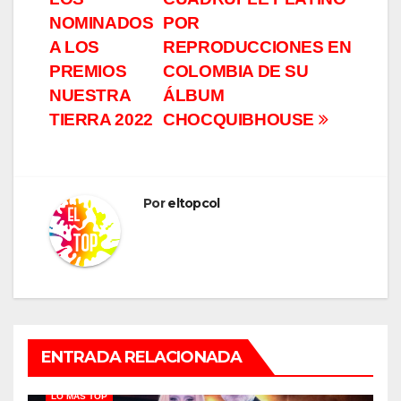
entradas
NOMINADOS
POR
A LOS
REPRODUCCIONES EN
PREMIOS
COLOMBIA DE SU
NUESTRA
ÁLBUM
TIERRA 2022
CHOCQUIBHOUSE
Por
eltopcol
ENTRADA RELACIONADA
LO MÁS TOP