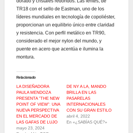
dorado y cristales redondos. Las lentes, de
TR18 con el sello de Eastman, uno de los
líderes mundiales en tecnología de copoliéster,
proporcionan un equilibrio único entre claridad
y resistencia. Con perfil metálico en TR90,
considerado el mejor nylon del mundo, y
puente en acero que acentúa e ilumina la
montura.
Relacionado
LA DISEÑADORA
DE NY A LA, MANDO
PAULA MENDOZA
BRILLA EN LAS
PRESENTA ”THE NEW
PASARELAS
POINT OF VIEW”: UNA
INTERNACIONALES
NUEVA PERSPECTIVA
CON SU GRAN ESTILO
EN EL MERCADO DE
abril 4, 2022
LAS GAFAS DE LUJO
En «¿SABÍAS QUÉ?»
mayo 23, 2024