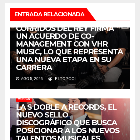
ENTRADA RELACIONADA
MÚSICA
CORRIDOS DEL REY FIRMA
UN ACUERDO DE CO-
MANAGEMENT CON VHR
MUSIC, LO QUE REPRESENTA
UNA NUEVA ETAPA EN SU
CARRERA
AGO 5, 2026
ELTOPCOL
MÚSICA
LA S DOBLE A RECORDS, EL
NUEVO SELLO
DISCOGRÁFICO QUE BUSCA
POSICIONAR A LOS NUEVOS
TALENTOS MUSICALES