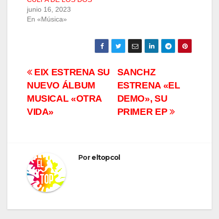
junio 16, 2023
En «Música»
Navegación
EIX ESTRENA SU
SANCHZ
NUEVO ÁLBUM
ESTRENA «EL
de
MUSICAL «OTRA
DEMO», SU
entradas
VIDA»
PRIMER EP
Por
eltopcol