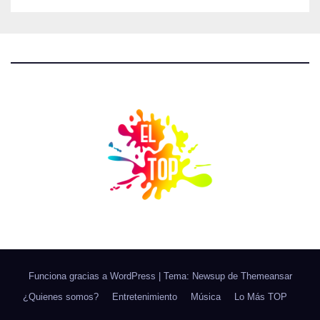
Funciona gracias a WordPress
|
Tema: Newsup de
Themeansar
¿Quienes somos?
Entretenimiento
Música
Lo Más TOP