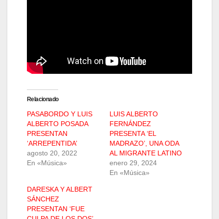
Relacionado
PASABORDO Y LUIS
LUIS ALBERTO
ALBERTO POSADA
FERNÁNDEZ
PRESENTAN
PRESENTA ‘EL
‘ARREPENTIDA’
MADRAZO’, UNA ODA
agosto 20, 2022
AL MIGRANTE LATINO
En «Música»
enero 29, 2024
En «Música»
DARESKA Y ALBERT
SÁNCHEZ
PRESENTAN ‘FUE
CULPA DE LOS DOS’