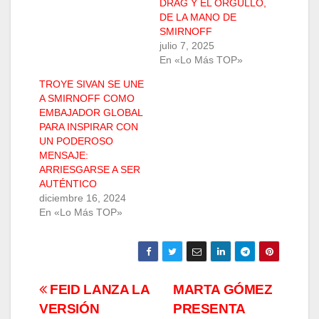
DRAG Y EL ORGULLO,
DE LA MANO DE
SMIRNOFF
julio 7, 2025
En «Lo Más TOP»
TROYE SIVAN SE UNE
A SMIRNOFF COMO
EMBAJADOR GLOBAL
PARA INSPIRAR CON
UN PODEROSO
MENSAJE:
ARRIESGARSE A SER
AUTÉNTICO
diciembre 16, 2024
En «Lo Más TOP»
Navegación
FEID LANZA LA
MARTA GÓMEZ
VERSIÓN
PRESENTA