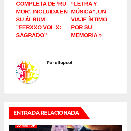
de
COMPLETA DE ‘RU
“LETRA Y
entradas
MOR’, INCLUIDA EN
MÚSICA”, UN
SU ÁLBUM
VIAJE ÍNTIMO
”FERXXO VOL X:
POR SU
SAGRADO”
MEMORIA
Por
eltopcol
ENTRADA RELACIONADA
LO MÁS TOP