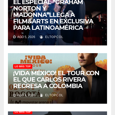
EL ESPECIAL “GRAHAM
NORTON Y
MADONNA”LLEGA A
FILM&ARTS EN EXCLUSIVA
PARA LATINOAMÉRICA
AGO 5, 2026
ELTOPCOL
LO MÁS TOP
¡VIDA MÉXICO! EL TOUR CON
EL QUE CARLOS RIVERA
REGRESA A COLOMBIA
AGO 4, 2026
ELTOPCOL
LO MÁS TOP